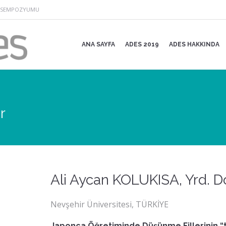
SI SEMPOZYUMU
ANA SAYFA
ADES 2019
ADES HAKKINDA
r
Ali Aycan KOLUKISA, Yrd. Do
Nevşehir Üniversitesi, TÜRKİYE
Japonca Öğretiminde Düşünme Fillerinin “