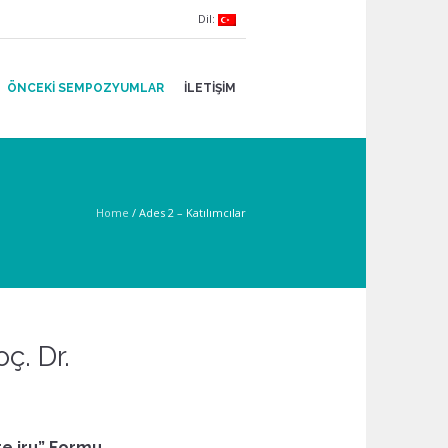
Dil:
ÖNCEKI SEMPOZYUMLAR
İLETIŞIM
Home
/
Ades 2 – Katılımcılar
ç. Dr.
te iru” Formu