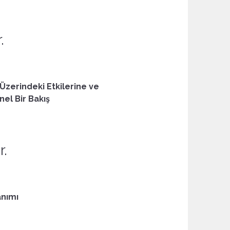
.
Üzerindeki Etkilerine ve
el Bir Bakış
r.
anımı