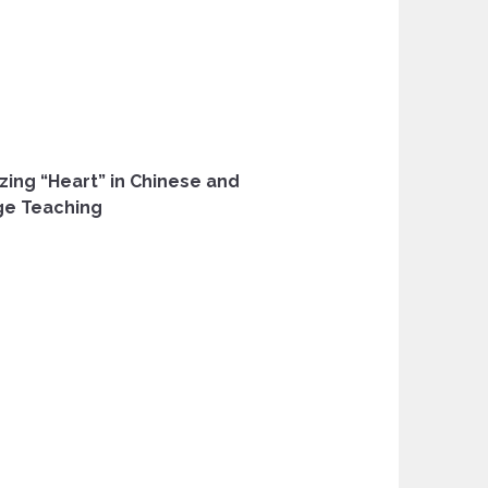
izing “Heart” in Chinese and
age Teaching
.