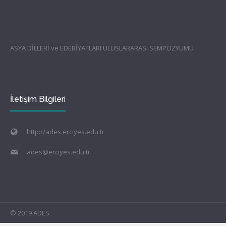
ASYA DİLLERİ ve EDEBİYATLARI ULUSLARARASI SEMPOZYUMU
İletişim Bilgileri
http://ades.erciyes.edu.tr
ades@erciyes.edu.tr
© 2019 ADES